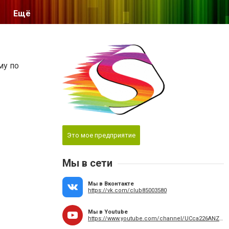
Ещё
му по
Это мое предприятие
Мы в сети
Мы в Вконтакте
https://vk.com/club85003580
Мы в Youtube
https://www.youtube.com/channel/UCca226ANZ8yTi7iH8BsifAA